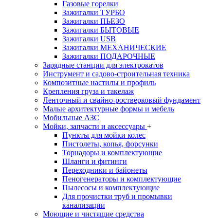
Газовые горелки
Зажигалки ТУРБО
Зажигалки ПЬЕЗО
Зажигалки БЫТОВЫЕ
Зажигалки USB
Зажигалки МЕХАНИЧЕСКИЕ
Зажигалки ПОДАРОЧНЫЕ
Зарядные станции для электрокатов
Инструмент и садово-строительная техника
Композитные настилы и профиль
Крепления груза и такелаж
Ленточный и свайно-ростверковый фундамент
Малые архитектурные формы и мебель
Мобильные АЗС
Мойки, запчасти и аксессуары
+
Пункты для мойки колес
Пистолеты, копья, форсунки
Торнадоры и комплектующие
Шланги и фитинги
Переходники и байонеты
Пеногенераторы и комплектующие
Пылесосы и комплектующие
Для прочистки труб и промывки
канализации
Моющие и чистящие средства