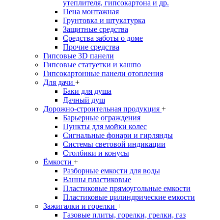
утеплителя, гипсокартона и др.
Пена монтажная
Грунтовка и штукатурка
Защитные средства
Средства заботы о доме
Прочие средства
Гипсовые 3D панели
Гипсовые статуетки и кашпо
Гипсокартонные панели отопления
Для дачи
+
Баки для душа
Дачный душ
Дорожно-строительная продукция
+
Барьерные ограждения
Пункты для мойки колес
Сигнальные фонари и гирлянды
Системы световой индикации
Столбики и конусы
Ёмкости
+
Разборные емкости для воды
Ванны пластиковые
Пластиковые прямоугольные емкости
Пластиковые цилиндрические емкости
Зажигалки и горелки
+
Газовые плиты, горелки, грелки, газ