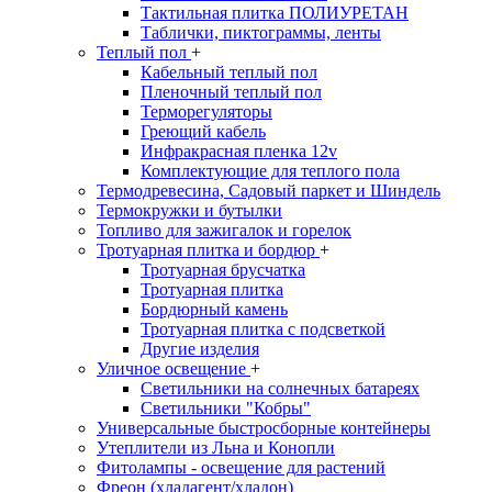
Тактильная плитка ПОЛИУРЕТАН
Таблички, пиктограммы, ленты
Теплый пол
+
Кабельный теплый пол
Пленочный теплый пол
Терморегуляторы
Греющий кабель
Инфракрасная пленка 12v
Комплектующие для теплого пола
Термодревесина, Садовый паркет и Шиндель
Термокружки и бутылки
Топливо для зажигалок и горелок
Тротуарная плитка и бордюр
+
Тротуарная брусчатка
Тротуарная плитка
Бордюрный камень
Тротуарная плитка с подсветкой
Другие изделия
Уличное освещение
+
Светильники на солнечных батареях
Светильники "Кобры"
Универсальные быстросборные контейнеры
Утеплители из Льна и Конопли
Фитолампы - освещение для растений
Фреон (хладагент/хладон)