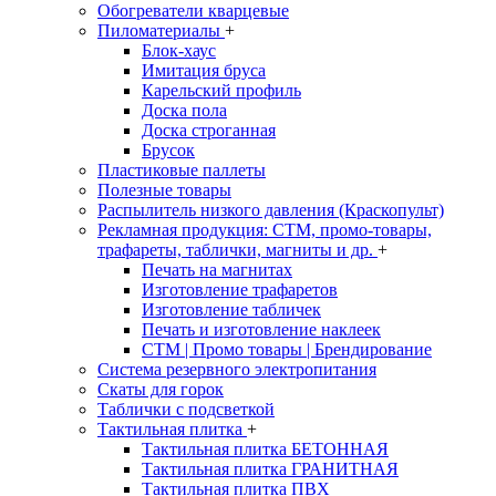
Обогреватели кварцевые
Пиломатериалы
+
Блок-хаус
Имитация бруса
Карельский профиль
Доска пола
Доска строганная
Брусок
Пластиковые паллеты
Полезные товары
Распылитель низкого давления (Краскопульт)
Рекламная продукция: CTM, промо-товары,
трафареты, таблички, магниты и др.
+
Печать на магнитах
Изготовление трафаретов
Изготовление табличек
Печать и изготовление наклеек
CTM | Промо товары | Брендирование
Система резервного электропитания
Скаты для горок
Таблички с подсветкой
Тактильная плитка
+
Тактильная плитка БЕТОННАЯ
Тактильная плитка ГРАНИТНАЯ
Тактильная плитка ПВХ