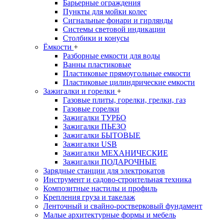
Барьерные ограждения
Пункты для мойки колес
Сигнальные фонари и гирлянды
Системы световой индикации
Столбики и конусы
Ёмкости
+
Разборные емкости для воды
Ванны пластиковые
Пластиковые прямоугольные емкости
Пластиковые цилиндрические емкости
Зажигалки и горелки
+
Газовые плиты, горелки, грелки, газ
Газовые горелки
Зажигалки ТУРБО
Зажигалки ПЬЕЗО
Зажигалки БЫТОВЫЕ
Зажигалки USB
Зажигалки МЕХАНИЧЕСКИЕ
Зажигалки ПОДАРОЧНЫЕ
Зарядные станции для электрокатов
Инструмент и садово-строительная техника
Композитные настилы и профиль
Крепления груза и такелаж
Ленточный и свайно-ростверковый фундамент
Малые архитектурные формы и мебель