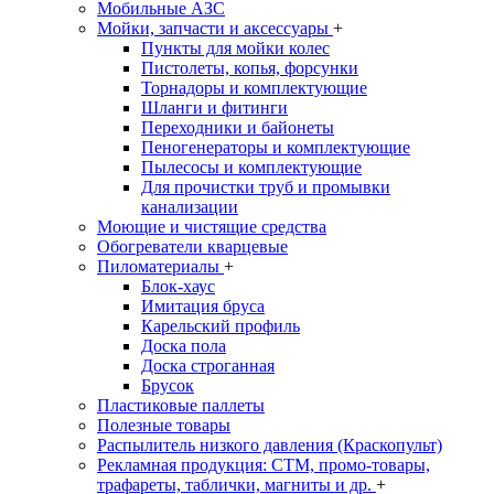
Мобильные АЗС
Мойки, запчасти и аксессуары
+
Пункты для мойки колес
Пистолеты, копья, форсунки
Торнадоры и комплектующие
Шланги и фитинги
Переходники и байонеты
Пеногенераторы и комплектующие
Пылесосы и комплектующие
Для прочистки труб и промывки
канализации
Моющие и чистящие средства
Обогреватели кварцевые
Пиломатериалы
+
Блок-хаус
Имитация бруса
Карельский профиль
Доска пола
Доска строганная
Брусок
Пластиковые паллеты
Полезные товары
Распылитель низкого давления (Краскопульт)
Рекламная продукция: CTM, промо-товары,
трафареты, таблички, магниты и др.
+