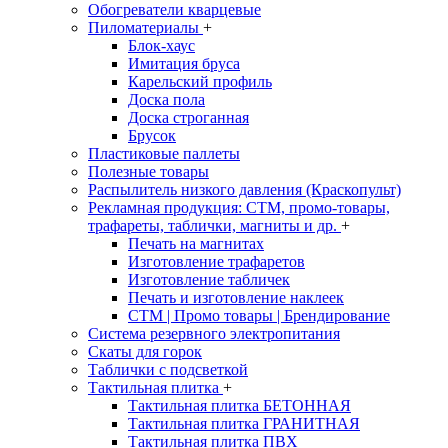
Обогреватели кварцевые
Пиломатериалы
+
Блок-хаус
Имитация бруса
Карельский профиль
Доска пола
Доска строганная
Брусок
Пластиковые паллеты
Полезные товары
Распылитель низкого давления (Краскопульт)
Рекламная продукция: CTM, промо-товары,
трафареты, таблички, магниты и др.
+
Печать на магнитах
Изготовление трафаретов
Изготовление табличек
Печать и изготовление наклеек
CTM | Промо товары | Брендирование
Система резервного электропитания
Скаты для горок
Таблички с подсветкой
Тактильная плитка
+
Тактильная плитка БЕТОННАЯ
Тактильная плитка ГРАНИТНАЯ
Тактильная плитка ПВХ