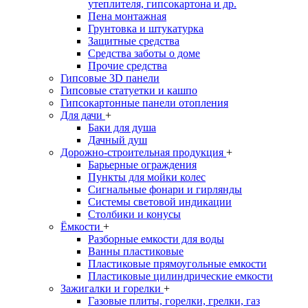
утеплителя, гипсокартона и др.
Пена монтажная
Грунтовка и штукатурка
Защитные средства
Средства заботы о доме
Прочие средства
Гипсовые 3D панели
Гипсовые статуетки и кашпо
Гипсокартонные панели отопления
Для дачи
+
Баки для душа
Дачный душ
Дорожно-строительная продукция
+
Барьерные ограждения
Пункты для мойки колес
Сигнальные фонари и гирлянды
Системы световой индикации
Столбики и конусы
Ёмкости
+
Разборные емкости для воды
Ванны пластиковые
Пластиковые прямоугольные емкости
Пластиковые цилиндрические емкости
Зажигалки и горелки
+
Газовые плиты, горелки, грелки, газ