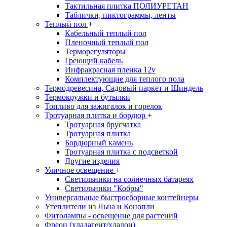
Тактильная плитка ПОЛИУРЕТАН
Таблички, пиктограммы, ленты
Теплый пол
+
Кабельный теплый пол
Пленочный теплый пол
Терморегуляторы
Греющий кабель
Инфракрасная пленка 12v
Комплектующие для теплого пола
Термодревесина, Садовый паркет и Шиндель
Термокружки и бутылки
Топливо для зажигалок и горелок
Тротуарная плитка и бордюр
+
Тротуарная брусчатка
Тротуарная плитка
Бордюрный камень
Тротуарная плитка с подсветкой
Другие изделия
Уличное освещение
+
Светильники на солнечных батареях
Светильники "Кобры"
Универсальные быстросборные контейнеры
Утеплители из Льна и Конопли
Фитолампы - освещение для растений
Фреон (хладагент/хладон)