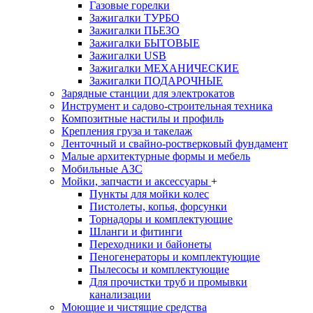
Газовые горелки
Зажигалки ТУРБО
Зажигалки ПЬЕЗО
Зажигалки БЫТОВЫЕ
Зажигалки USB
Зажигалки МЕХАНИЧЕСКИЕ
Зажигалки ПОДАРОЧНЫЕ
Зарядные станции для электрокатов
Инструмент и садово-строительная техника
Композитные настилы и профиль
Крепления груза и такелаж
Ленточный и свайно-ростверковый фундамент
Малые архитектурные формы и мебель
Мобильные АЗС
Мойки, запчасти и аксессуары
+
Пункты для мойки колес
Пистолеты, копья, форсунки
Торнадоры и комплектующие
Шланги и фитинги
Переходники и байонеты
Пеногенераторы и комплектующие
Пылесосы и комплектующие
Для прочистки труб и промывки
канализации
Моющие и чистящие средства