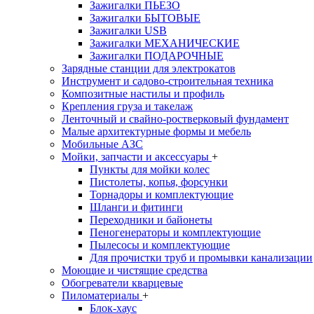
Зажигалки ПЬЕЗО
Зажигалки БЫТОВЫЕ
Зажигалки USB
Зажигалки МЕХАНИЧЕСКИЕ
Зажигалки ПОДАРОЧНЫЕ
Зарядные станции для электрокатов
Инструмент и садово-строительная техника
Композитные настилы и профиль
Крепления груза и такелаж
Ленточный и свайно-ростверковый фундамент
Малые архитектурные формы и мебель
Мобильные АЗС
Мойки, запчасти и аксессуары
+
Пункты для мойки колес
Пистолеты, копья, форсунки
Торнадоры и комплектующие
Шланги и фитинги
Переходники и байонеты
Пеногенераторы и комплектующие
Пылесосы и комплектующие
Для прочистки труб и промывки канализации
Моющие и чистящие средства
Обогреватели кварцевые
Пиломатериалы
+
Блок-хаус