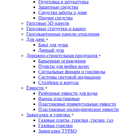
Грунтовка и штукатурка
Защитные средства
Средства заботы о доме
Прочие средства
Гипсовые 3D панели
Гипсовые статуетки и кашпо
Гипсокартонные панели отопления
Для дачи
+
Баки для душа
Дачный душ
Дорожно-строительная продукция
+
Барьерные ограждения
Пункты для мойки колес
Сигнальные фонари и гирлянды
Системы световой индикации
Столбики и конусы
Ёмкости
+
Разборные емкости для воды
Ванны пластиковые
Пластиковые прямоугольные емкости
Пластиковые цилиндрические емкости
Зажигалки и горелки
+
Газовые плиты, горелки, грелки, газ
Газовые горелки
Зажигалки ТУРБО