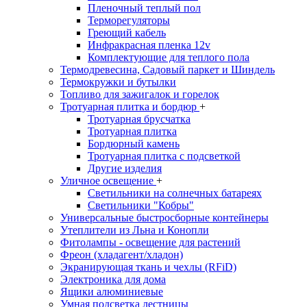
Пленочный теплый пол
Терморегуляторы
Греющий кабель
Инфракрасная пленка 12v
Комплектующие для теплого пола
Термодревесина, Садовый паркет и Шиндель
Термокружки и бутылки
Топливо для зажигалок и горелок
Тротуарная плитка и бордюр
+
Тротуарная брусчатка
Тротуарная плитка
Бордюрный камень
Тротуарная плитка с подсветкой
Другие изделия
Уличное освещение
+
Светильники на солнечных батареях
Светильники "Кобры"
Универсальные быстросборные контейнеры
Утеплители из Льна и Конопли
Фитолампы - освещение для растений
Фреон (хладагент/хладон)
Экранирующая ткань и чехлы (RFiD)
Электроника для дома
Ящики алюминиевые
Умная подсветка лестницы