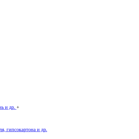
нь и др.
+
я, гипсокартона и др.