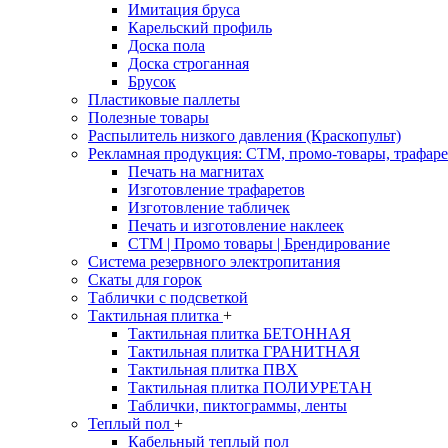
Имитация бруса
Карельский профиль
Доска пола
Доска строганная
Брусок
Пластиковые паллеты
Полезные товары
Распылитель низкого давления (Краскопульт)
Рекламная продукция: CTM, промо-товары, трафаре
Печать на магнитах
Изготовление трафаретов
Изготовление табличек
Печать и изготовление наклеек
CTM | Промо товары | Брендирование
Система резервного электропитания
Скаты для горок
Таблички с подсветкой
Тактильная плитка
+
Тактильная плитка БЕТОННАЯ
Тактильная плитка ГРАНИТНАЯ
Тактильная плитка ПВХ
Тактильная плитка ПОЛИУРЕТАН
Таблички, пиктограммы, ленты
Теплый пол
+
Кабельный теплый пол