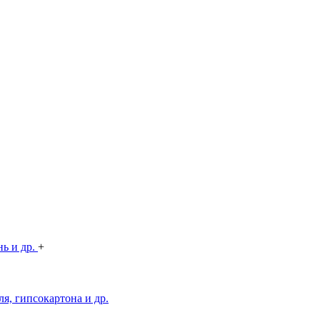
нь и др.
+
я, гипсокартона и др.