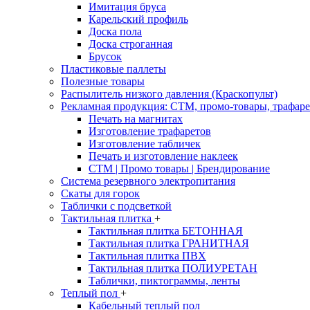
Имитация бруса
Карельский профиль
Доска пола
Доска строганная
Брусок
Пластиковые паллеты
Полезные товары
Распылитель низкого давления (Краскопульт)
Рекламная продукция: CTM, промо-товары, трафаре
Печать на магнитах
Изготовление трафаретов
Изготовление табличек
Печать и изготовление наклеек
CTM | Промо товары | Брендирование
Система резервного электропитания
Скаты для горок
Таблички с подсветкой
Тактильная плитка
+
Тактильная плитка БЕТОННАЯ
Тактильная плитка ГРАНИТНАЯ
Тактильная плитка ПВХ
Тактильная плитка ПОЛИУРЕТАН
Таблички, пиктограммы, ленты
Теплый пол
+
Кабельный теплый пол