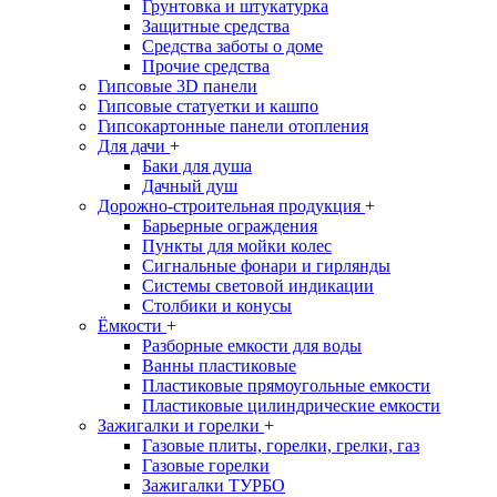
Грунтовка и штукатурка
Защитные средства
Средства заботы о доме
Прочие средства
Гипсовые 3D панели
Гипсовые статуетки и кашпо
Гипсокартонные панели отопления
Для дачи
+
Баки для душа
Дачный душ
Дорожно-строительная продукция
+
Барьерные ограждения
Пункты для мойки колес
Сигнальные фонари и гирлянды
Системы световой индикации
Столбики и конусы
Ёмкости
+
Разборные емкости для воды
Ванны пластиковые
Пластиковые прямоугольные емкости
Пластиковые цилиндрические емкости
Зажигалки и горелки
+
Газовые плиты, горелки, грелки, газ
Газовые горелки
Зажигалки ТУРБО