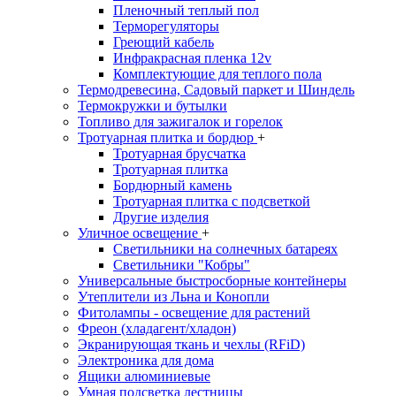
Пленочный теплый пол
Терморегуляторы
Греющий кабель
Инфракрасная пленка 12v
Комплектующие для теплого пола
Термодревесина, Садовый паркет и Шиндель
Термокружки и бутылки
Топливо для зажигалок и горелок
Тротуарная плитка и бордюр
+
Тротуарная брусчатка
Тротуарная плитка
Бордюрный камень
Тротуарная плитка с подсветкой
Другие изделия
Уличное освещение
+
Светильники на солнечных батареях
Светильники "Кобры"
Универсальные быстросборные контейнеры
Утеплители из Льна и Конопли
Фитолампы - освещение для растений
Фреон (хладагент/хладон)
Экранирующая ткань и чехлы (RFiD)
Электроника для дома
Ящики алюминиевые
Умная подсветка лестницы