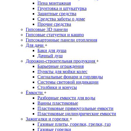
Пена монтажная
Грунтовка и штукатурка
Защитные средства
Средства заботы о доме
Прочие средства
Гипсовые 3D панели
Гипсовые статуетки и кашпо
Гипсокартонные панели отопления
Для дачи
+
Баки для душа
Дачный душ
Дорожно-строительная продукция
+
Барьерные ограждения
Пункты для мойки колес
Сигнальные фонари и гирлянды
Системы световой индикации
Столбики и конусы
Ёмкости
+
Разборные емкости для воды
Ванны пластиковые
Пластиковые прямоугольные емкости
Пластиковые цилиндрические емкости
Зажигалки и горелки
+
Газовые плиты, горелки, грелки, газ
Газовые горелки