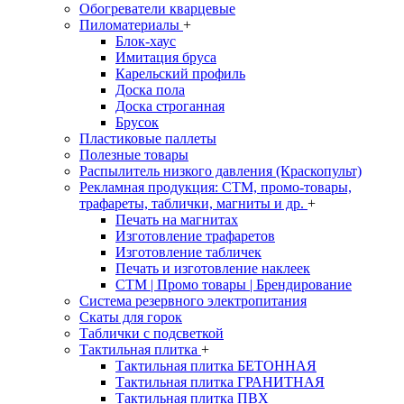
Обогреватели кварцевые
Пиломатериалы
+
Блок-хаус
Имитация бруса
Карельский профиль
Доска пола
Доска строганная
Брусок
Пластиковые паллеты
Полезные товары
Распылитель низкого давления (Краскопульт)
Рекламная продукция: CTM, промо-товары,
трафареты, таблички, магниты и др.
+
Печать на магнитах
Изготовление трафаретов
Изготовление табличек
Печать и изготовление наклеек
CTM | Промо товары | Брендирование
Система резервного электропитания
Скаты для горок
Таблички с подсветкой
Тактильная плитка
+
Тактильная плитка БЕТОННАЯ
Тактильная плитка ГРАНИТНАЯ
Тактильная плитка ПВХ