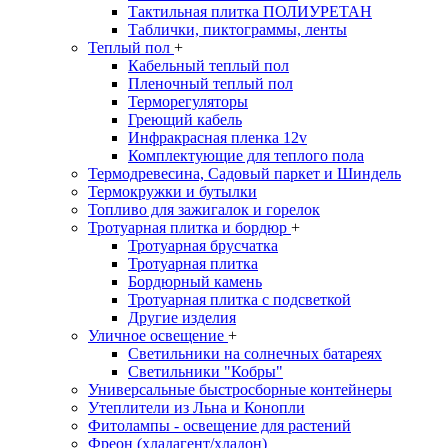
Тактильная плитка ПОЛИУРЕТАН
Таблички, пиктограммы, ленты
Теплый пол
+
Кабельный теплый пол
Пленочный теплый пол
Терморегуляторы
Греющий кабель
Инфракрасная пленка 12v
Комплектующие для теплого пола
Термодревесина, Садовый паркет и Шиндель
Термокружки и бутылки
Топливо для зажигалок и горелок
Тротуарная плитка и бордюр
+
Тротуарная брусчатка
Тротуарная плитка
Бордюрный камень
Тротуарная плитка с подсветкой
Другие изделия
Уличное освещение
+
Светильники на солнечных батареях
Светильники "Кобры"
Универсальные быстросборные контейнеры
Утеплители из Льна и Конопли
Фитолампы - освещение для растений
Фреон (хладагент/хладон)