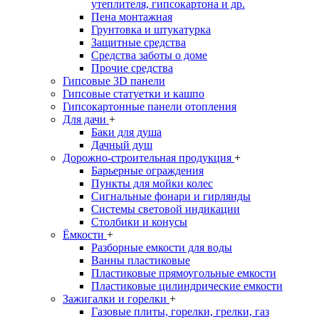
утеплителя, гипсокартона и др.
Пена монтажная
Грунтовка и штукатурка
Защитные средства
Средства заботы о доме
Прочие средства
Гипсовые 3D панели
Гипсовые статуетки и кашпо
Гипсокартонные панели отопления
Для дачи
+
Баки для душа
Дачный душ
Дорожно-строительная продукция
+
Барьерные ограждения
Пункты для мойки колес
Сигнальные фонари и гирлянды
Системы световой индикации
Столбики и конусы
Ёмкости
+
Разборные емкости для воды
Ванны пластиковые
Пластиковые прямоугольные емкости
Пластиковые цилиндрические емкости
Зажигалки и горелки
+
Газовые плиты, горелки, грелки, газ