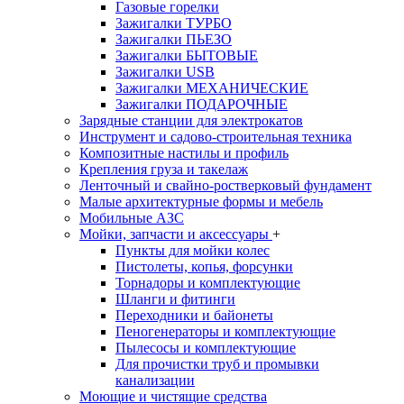
Газовые горелки
Зажигалки ТУРБО
Зажигалки ПЬЕЗО
Зажигалки БЫТОВЫЕ
Зажигалки USB
Зажигалки МЕХАНИЧЕСКИЕ
Зажигалки ПОДАРОЧНЫЕ
Зарядные станции для электрокатов
Инструмент и садово-строительная техника
Композитные настилы и профиль
Крепления груза и такелаж
Ленточный и свайно-ростверковый фундамент
Малые архитектурные формы и мебель
Мобильные АЗС
Мойки, запчасти и аксессуары
+
Пункты для мойки колес
Пистолеты, копья, форсунки
Торнадоры и комплектующие
Шланги и фитинги
Переходники и байонеты
Пеногенераторы и комплектующие
Пылесосы и комплектующие
Для прочистки труб и промывки
канализации
Моющие и чистящие средства