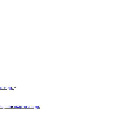
нь и др.
+
я, гипсокартона и др.