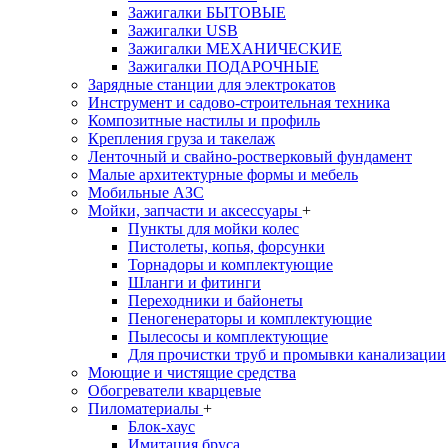
Зажигалки БЫТОВЫЕ
Зажигалки USB
Зажигалки МЕХАНИЧЕСКИЕ
Зажигалки ПОДАРОЧНЫЕ
Зарядные станции для электрокатов
Инструмент и садово-строительная техника
Композитные настилы и профиль
Крепления груза и такелаж
Ленточный и свайно-ростверковый фундамент
Малые архитектурные формы и мебель
Мобильные АЗС
Мойки, запчасти и аксессуары
+
Пункты для мойки колес
Пистолеты, копья, форсунки
Торнадоры и комплектующие
Шланги и фитинги
Переходники и байонеты
Пеногенераторы и комплектующие
Пылесосы и комплектующие
Для прочистки труб и промывки канализации
Моющие и чистящие средства
Обогреватели кварцевые
Пиломатериалы
+
Блок-хаус
Имитация бруса