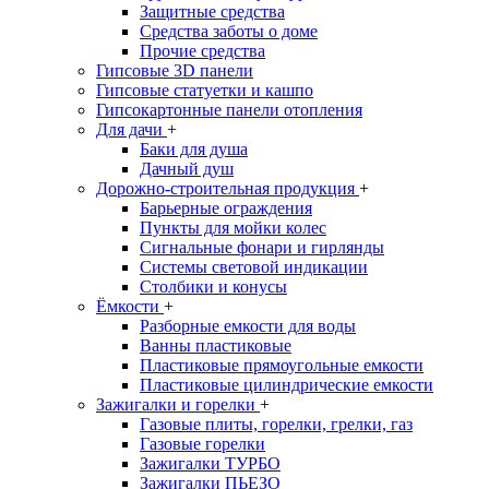
Защитные средства
Средства заботы о доме
Прочие средства
Гипсовые 3D панели
Гипсовые статуетки и кашпо
Гипсокартонные панели отопления
Для дачи
+
Баки для душа
Дачный душ
Дорожно-строительная продукция
+
Барьерные ограждения
Пункты для мойки колес
Сигнальные фонари и гирлянды
Системы световой индикации
Столбики и конусы
Ёмкости
+
Разборные емкости для воды
Ванны пластиковые
Пластиковые прямоугольные емкости
Пластиковые цилиндрические емкости
Зажигалки и горелки
+
Газовые плиты, горелки, грелки, газ
Газовые горелки
Зажигалки ТУРБО
Зажигалки ПЬЕЗО