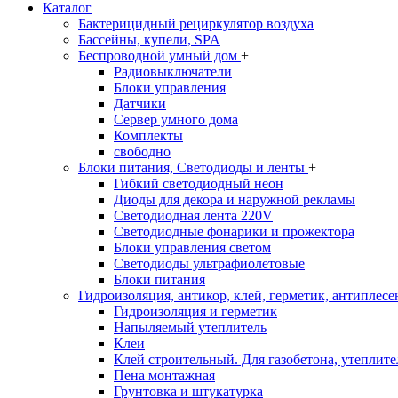
Каталог
Бактерицидный рециркулятор воздуха
Бассейны, купели, SPA
Беспроводной умный дом
+
Радиовыключатели
Блоки управления
Датчики
Сервер умного дома
Комплекты
свободно
Блоки питания, Светодиоды и ленты
+
Гибкий светодиодный неон
Диоды для декора и наружной рекламы
Светодиодная лента 220V
Светодиодные фонарики и прожектора
Блоки управления светом
Светодиоды ультрафиолетовые
Блоки питания
Гидроизоляция, антикор, клей, герметик, антиплесе
Гидроизоляция и герметик
Напыляемый утеплитель
Клеи
Клей строительный. Для газобетона, утеплител
Пена монтажная
Грунтовка и штукатурка