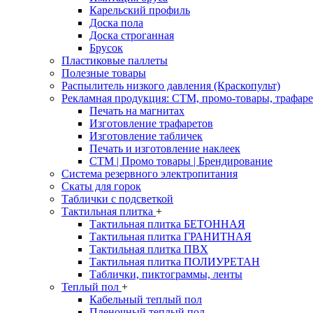
Карельский профиль
Доска пола
Доска строганная
Брусок
Пластиковые паллеты
Полезные товары
Распылитель низкого давления (Краскопульт)
Рекламная продукция: CTM, промо-товары, трафаре
Печать на магнитах
Изготовление трафаретов
Изготовление табличек
Печать и изготовление наклеек
CTM | Промо товары | Брендирование
Система резервного электропитания
Скаты для горок
Таблички с подсветкой
Тактильная плитка
+
Тактильная плитка БЕТОННАЯ
Тактильная плитка ГРАНИТНАЯ
Тактильная плитка ПВХ
Тактильная плитка ПОЛИУРЕТАН
Таблички, пиктограммы, ленты
Теплый пол
+
Кабельный теплый пол
Пленочный теплый пол