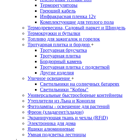
Терморегуляторы
Греющий кабель
Инфракрасная пленка 12v
Комплектующие для теплого пола
Термодревесина, Садовый паркет и Шиндель
Термокружки и бутылки
Топливо для зажигалок и горелок
Тротуарная плитка и бордюр
+
Тротуарная брусчатка
Тротуарная плитка
Бордюрный камень
Тротуарная плитка с подсветкой
Другие изделия
Уличное освещение
+
Светильники на солнечных батареях
Светильники "Кобры"
Универсальные быстросборные контейнеры
Утеплители из Льна и Конопли
Фитолампы - освещение для растений
Фреон (хладагент/хладон)
Экранирующая ткань и чехлы (RFiD)
Электроника для дома
Ящики алюминиевые
Умная подсветка лестницы