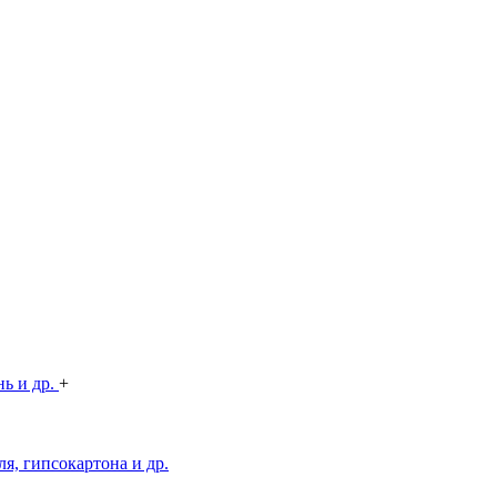
нь и др.
+
я, гипсокартона и др.