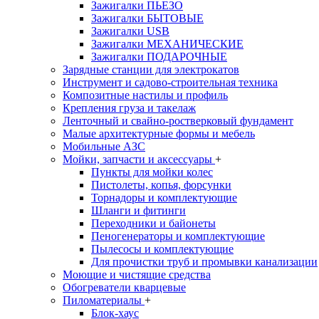
Зажигалки ПЬЕЗО
Зажигалки БЫТОВЫЕ
Зажигалки USB
Зажигалки МЕХАНИЧЕСКИЕ
Зажигалки ПОДАРОЧНЫЕ
Зарядные станции для электрокатов
Инструмент и садово-строительная техника
Композитные настилы и профиль
Крепления груза и такелаж
Ленточный и свайно-ростверковый фундамент
Малые архитектурные формы и мебель
Мобильные АЗС
Мойки, запчасти и аксессуары
+
Пункты для мойки колес
Пистолеты, копья, форсунки
Торнадоры и комплектующие
Шланги и фитинги
Переходники и байонеты
Пеногенераторы и комплектующие
Пылесосы и комплектующие
Для прочистки труб и промывки канализации
Моющие и чистящие средства
Обогреватели кварцевые
Пиломатериалы
+
Блок-хаус