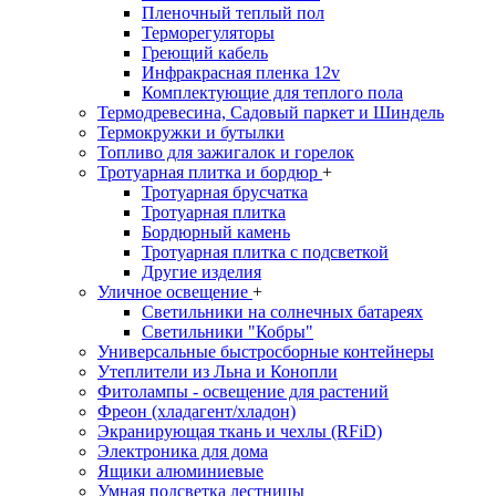
Пленочный теплый пол
Терморегуляторы
Греющий кабель
Инфракрасная пленка 12v
Комплектующие для теплого пола
Термодревесина, Садовый паркет и Шиндель
Термокружки и бутылки
Топливо для зажигалок и горелок
Тротуарная плитка и бордюр
+
Тротуарная брусчатка
Тротуарная плитка
Бордюрный камень
Тротуарная плитка с подсветкой
Другие изделия
Уличное освещение
+
Светильники на солнечных батареях
Светильники "Кобры"
Универсальные быстросборные контейнеры
Утеплители из Льна и Конопли
Фитолампы - освещение для растений
Фреон (хладагент/хладон)
Экранирующая ткань и чехлы (RFiD)
Электроника для дома
Ящики алюминиевые
Умная подсветка лестницы