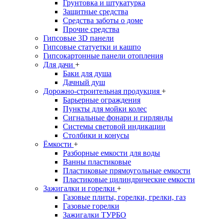
Грунтовка и штукатурка
Защитные средства
Средства заботы о доме
Прочие средства
Гипсовые 3D панели
Гипсовые статуетки и кашпо
Гипсокартонные панели отопления
Для дачи
+
Баки для душа
Дачный душ
Дорожно-строительная продукция
+
Барьерные ограждения
Пункты для мойки колес
Сигнальные фонари и гирлянды
Системы световой индикации
Столбики и конусы
Ёмкости
+
Разборные емкости для воды
Ванны пластиковые
Пластиковые прямоугольные емкости
Пластиковые цилиндрические емкости
Зажигалки и горелки
+
Газовые плиты, горелки, грелки, газ
Газовые горелки
Зажигалки ТУРБО