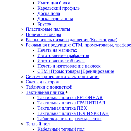
Имитация бруса
Карельский профиль
Доска пола
Доска строганная
Брусок
Пластиковые паллеты
Полезные товары
Распылитель низкого давления (Краскопульт)
Рекламная продукция: CTM, промо-товары, трафаре
Печать на магнитах
Изготовление трафаретов
Изготовление табличек
Печать и изготовление наклеек
CTM | Промо товары | Брендирование
Система резервного электропитания
Скаты для горок
Таблички с подсветкой
Тактильная плитка
+
Тактильная плитка БЕТОННАЯ
Тактильная плитка ГРАНИТНАЯ
Тактильная плитка ПВХ
Тактильная плитка ПОЛИУРЕТАН
Таблички, пиктограммы, ленты
Теплый пол
+
Кабельный теплый пол