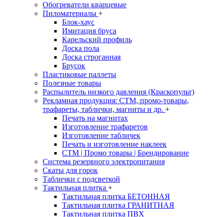
Обогреватели кварцевые
Пиломатериалы
+
Блок-хаус
Имитация бруса
Карельский профиль
Доска пола
Доска строганная
Брусок
Пластиковые паллеты
Полезные товары
Распылитель низкого давления (Краскопульт)
Рекламная продукция: CTM, промо-товары,
трафареты, таблички, магниты и др.
+
Печать на магнитах
Изготовление трафаретов
Изготовление табличек
Печать и изготовление наклеек
CTM | Промо товары | Брендирование
Система резервного электропитания
Скаты для горок
Таблички с подсветкой
Тактильная плитка
+
Тактильная плитка БЕТОННАЯ
Тактильная плитка ГРАНИТНАЯ
Тактильная плитка ПВХ