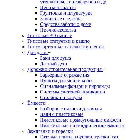
утеплителя, гипсокартона и др.
Пена монтажная
Грунтовка и штукатурка
Защитные средства
Средства заботы о доме
Прочие средства
Гипсовые 3D панели
Гипсовые статуетки и кашпо
Гипсокартонные панели отопления
Для дачи
+
Баки для душа
Дачный душ
Дорожно-строительная продукция
+
Барьерные ограждения
Пункты для мойки колес
Сигнальные фонари и гирлянды
Системы световой индикации
Столбики и конусы
Ёмкости
+
Разборные емкости для воды
Ванны пластиковые
Пластиковые прямоугольные емкости
Пластиковые цилиндрические емкости
Зажигалки и горелки
+
Газовые плиты, горелки, грелки, газ