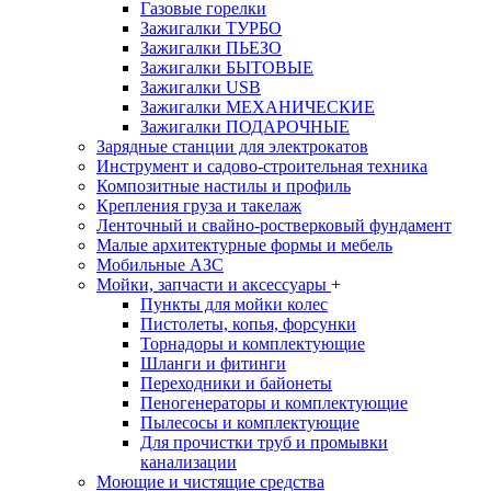
Газовые горелки
Зажигалки ТУРБО
Зажигалки ПЬЕЗО
Зажигалки БЫТОВЫЕ
Зажигалки USB
Зажигалки МЕХАНИЧЕСКИЕ
Зажигалки ПОДАРОЧНЫЕ
Зарядные станции для электрокатов
Инструмент и садово-строительная техника
Композитные настилы и профиль
Крепления груза и такелаж
Ленточный и свайно-ростверковый фундамент
Малые архитектурные формы и мебель
Мобильные АЗС
Мойки, запчасти и аксессуары
+
Пункты для мойки колес
Пистолеты, копья, форсунки
Торнадоры и комплектующие
Шланги и фитинги
Переходники и байонеты
Пеногенераторы и комплектующие
Пылесосы и комплектующие
Для прочистки труб и промывки
канализации
Моющие и чистящие средства