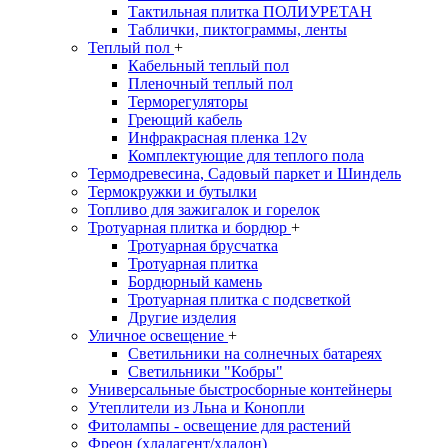
Тактильная плитка ПОЛИУРЕТАН
Таблички, пиктограммы, ленты
Теплый пол
+
Кабельный теплый пол
Пленочный теплый пол
Терморегуляторы
Греющий кабель
Инфракрасная пленка 12v
Комплектующие для теплого пола
Термодревесина, Садовый паркет и Шиндель
Термокружки и бутылки
Топливо для зажигалок и горелок
Тротуарная плитка и бордюр
+
Тротуарная брусчатка
Тротуарная плитка
Бордюрный камень
Тротуарная плитка с подсветкой
Другие изделия
Уличное освещение
+
Светильники на солнечных батареях
Светильники "Кобры"
Универсальные быстросборные контейнеры
Утеплители из Льна и Конопли
Фитолампы - освещение для растений
Фреон (хладагент/хладон)