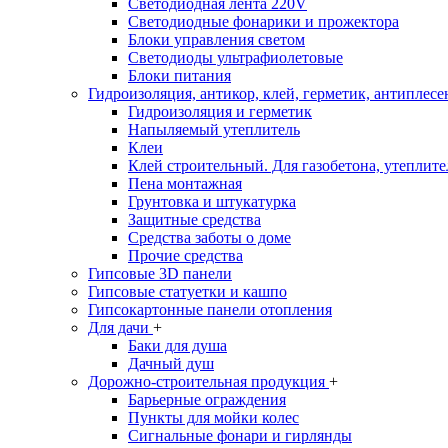
Светодиодная лента 220V
Светодиодные фонарики и прожектора
Блоки управления светом
Светодиоды ультрафиолетовые
Блоки питания
Гидроизоляция, антикор, клей, герметик, антиплесе
Гидроизоляция и герметик
Напыляемый утеплитель
Клеи
Клей строительный. Для газобетона, утеплител
Пена монтажная
Грунтовка и штукатурка
Защитные средства
Средства заботы о доме
Прочие средства
Гипсовые 3D панели
Гипсовые статуетки и кашпо
Гипсокартонные панели отопления
Для дачи
+
Баки для душа
Дачный душ
Дорожно-строительная продукция
+
Барьерные ограждения
Пункты для мойки колес
Сигнальные фонари и гирлянды