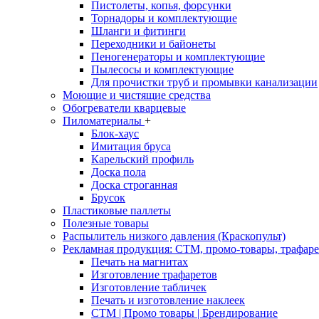
Пистолеты, копья, форсунки
Торнадоры и комплектующие
Шланги и фитинги
Переходники и байонеты
Пеногенераторы и комплектующие
Пылесосы и комплектующие
Для прочистки труб и промывки канализации
Моющие и чистящие средства
Обогреватели кварцевые
Пиломатериалы
+
Блок-хаус
Имитация бруса
Карельский профиль
Доска пола
Доска строганная
Брусок
Пластиковые паллеты
Полезные товары
Распылитель низкого давления (Краскопульт)
Рекламная продукция: CTM, промо-товары, трафаре
Печать на магнитах
Изготовление трафаретов
Изготовление табличек
Печать и изготовление наклеек
CTM | Промо товары | Брендирование