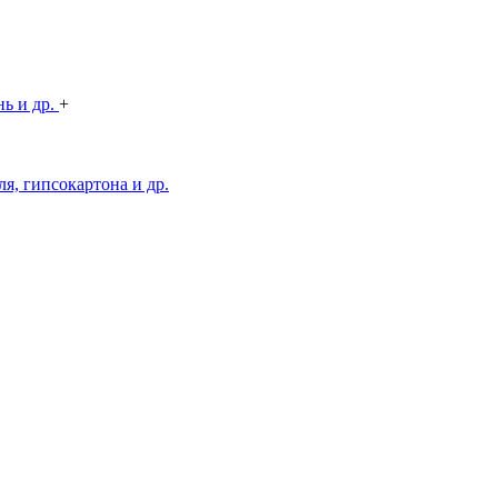
нь и др.
+
я, гипсокартона и др.