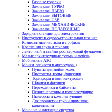
Газовые горелки
Зажигалки ТУРБО
Зажигалки ПЬЕЗО
Зажигалки БЫТОВЫЕ
Зажигалки USB
Зажигалки МЕХАНИЧЕСКИЕ
Зажигалки ПОДАРОЧНЫЕ
Зарядные станции для электрокатов
Инструмент и садово-строительная техника
Композитные настилы и профиль
Крепления груза и такелаж
Ленточный и свайно-ростверковый фундамент
Малые архитектурные формы и мебель
Мобильные АЗС
Мойки, запчасти и аксессуары
+
Пункты для мойки колес
Пистолеты, копья, форсунки
Торнадоры и комплектующие
Шланги и фитинги
Переходники и байонеты
Пеногенераторы и комплектующие
Пылесосы и комплектующие
Для прочистки труб и промывки
канализации
Моющие и чистящие средства