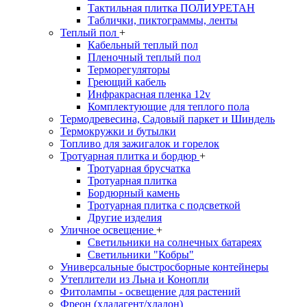
Тактильная плитка ПОЛИУРЕТАН
Таблички, пиктограммы, ленты
Теплый пол
+
Кабельный теплый пол
Пленочный теплый пол
Терморегуляторы
Греющий кабель
Инфракрасная пленка 12v
Комплектующие для теплого пола
Термодревесина, Садовый паркет и Шиндель
Термокружки и бутылки
Топливо для зажигалок и горелок
Тротуарная плитка и бордюр
+
Тротуарная брусчатка
Тротуарная плитка
Бордюрный камень
Тротуарная плитка с подсветкой
Другие изделия
Уличное освещение
+
Светильники на солнечных батареях
Светильники "Кобры"
Универсальные быстросборные контейнеры
Утеплители из Льна и Конопли
Фитолампы - освещение для растений
Фреон (хладагент/хладон)