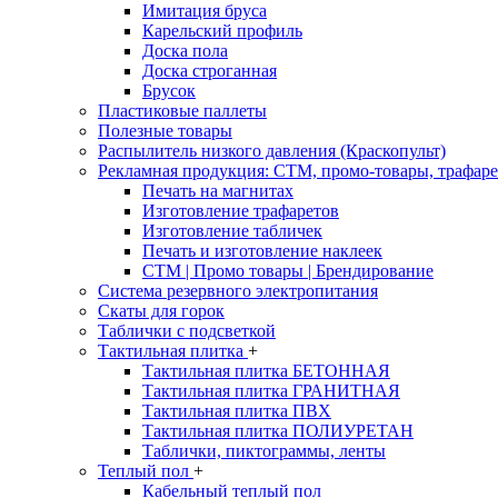
Имитация бруса
Карельский профиль
Доска пола
Доска строганная
Брусок
Пластиковые паллеты
Полезные товары
Распылитель низкого давления (Краскопульт)
Рекламная продукция: CTM, промо-товары, трафаре
Печать на магнитах
Изготовление трафаретов
Изготовление табличек
Печать и изготовление наклеек
CTM | Промо товары | Брендирование
Система резервного электропитания
Скаты для горок
Таблички с подсветкой
Тактильная плитка
+
Тактильная плитка БЕТОННАЯ
Тактильная плитка ГРАНИТНАЯ
Тактильная плитка ПВХ
Тактильная плитка ПОЛИУРЕТАН
Таблички, пиктограммы, ленты
Теплый пол
+
Кабельный теплый пол