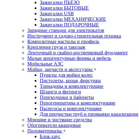
Зажигалки ПЬЕЗО
Зажигалки БЫТОВЫЕ
Зажигалки USB
Зажигалки МЕХАНИЧЕСКИЕ
Зажигалки ПОДАРОЧНЫЕ
Зарядные станции для электрокатов
Инструмент и садово-строительная техника
Композитные настилы и профиль
Крепления груза и такелаж
Ленточный и свайно-ростверковый фундамент
Малые архитектурные формы и мебель
Мобильные АЗС
Мойки, запчасти и аксессуары
+
Пункты для мойки колес
Пистолеты, копья, форсунки
Торнадоры и комплектующие
Шланги и фитинги
Переходники и байонеты
Пеногенераторы и комплектующие
Пылесосы и комплектующие
Для прочистки труб и промывки канализации
Моющие и чистящие средства
Обогреватели кварцевые
Пиломатериалы
+
Блок-хаус