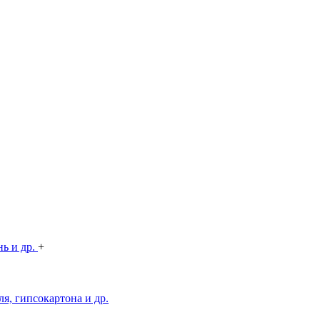
нь и др.
+
я, гипсокартона и др.