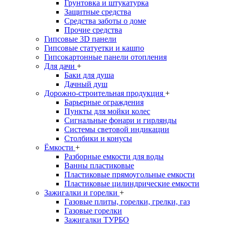
Грунтовка и штукатурка
Защитные средства
Средства заботы о доме
Прочие средства
Гипсовые 3D панели
Гипсовые статуетки и кашпо
Гипсокартонные панели отопления
Для дачи
+
Баки для душа
Дачный душ
Дорожно-строительная продукция
+
Барьерные ограждения
Пункты для мойки колес
Сигнальные фонари и гирлянды
Системы световой индикации
Столбики и конусы
Ёмкости
+
Разборные емкости для воды
Ванны пластиковые
Пластиковые прямоугольные емкости
Пластиковые цилиндрические емкости
Зажигалки и горелки
+
Газовые плиты, горелки, грелки, газ
Газовые горелки
Зажигалки ТУРБО