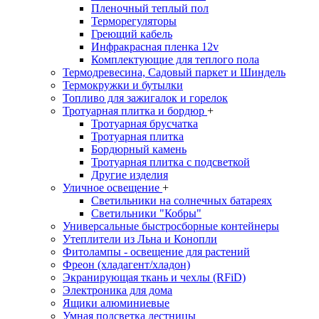
Пленочный теплый пол
Терморегуляторы
Греющий кабель
Инфракрасная пленка 12v
Комплектующие для теплого пола
Термодревесина, Садовый паркет и Шиндель
Термокружки и бутылки
Топливо для зажигалок и горелок
Тротуарная плитка и бордюр
+
Тротуарная брусчатка
Тротуарная плитка
Бордюрный камень
Тротуарная плитка с подсветкой
Другие изделия
Уличное освещение
+
Светильники на солнечных батареях
Светильники "Кобры"
Универсальные быстросборные контейнеры
Утеплители из Льна и Конопли
Фитолампы - освещение для растений
Фреон (хладагент/хладон)
Экранирующая ткань и чехлы (RFiD)
Электроника для дома
Ящики алюминиевые
Умная подсветка лестницы