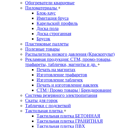
Обогреватели кварцевые
Пиломатериалы
+
Блок-хаус
Имитация бруса
Карельский профиль
Доска пола
Доска строганная
Брусок
Пластиковые паллеты
Полезные товары
Распылитель низкого давления (Краскопульт)
Рекламная продукция: CTM, промо-товары,
трафареты, таблички, магниты и др.
+
Печать на магнитах
Изготовление трафаретов
Изготовление табличек
Печать и изготовление наклеек
CTM | Промо товары | Брендирование
Система резервного электропитания
Скаты для горок
Таблички с подсветкой
Тактильная плитка
+
Тактильная плитка БЕТОННАЯ
Тактильная плитка ГРАНИТНАЯ
Тактильная плитка ПВХ