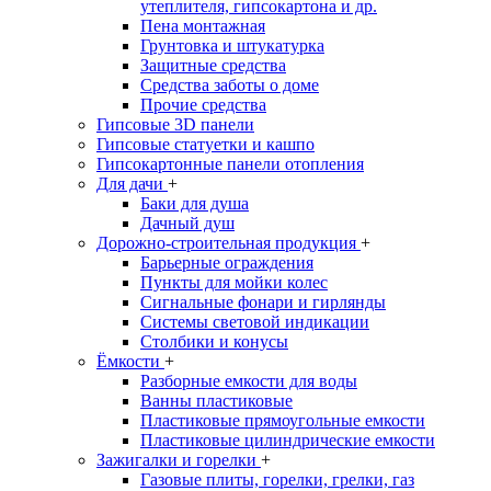
утеплителя, гипсокартона и др.
Пена монтажная
Грунтовка и штукатурка
Защитные средства
Средства заботы о доме
Прочие средства
Гипсовые 3D панели
Гипсовые статуетки и кашпо
Гипсокартонные панели отопления
Для дачи
+
Баки для душа
Дачный душ
Дорожно-строительная продукция
+
Барьерные ограждения
Пункты для мойки колес
Сигнальные фонари и гирлянды
Системы световой индикации
Столбики и конусы
Ёмкости
+
Разборные емкости для воды
Ванны пластиковые
Пластиковые прямоугольные емкости
Пластиковые цилиндрические емкости
Зажигалки и горелки
+
Газовые плиты, горелки, грелки, газ