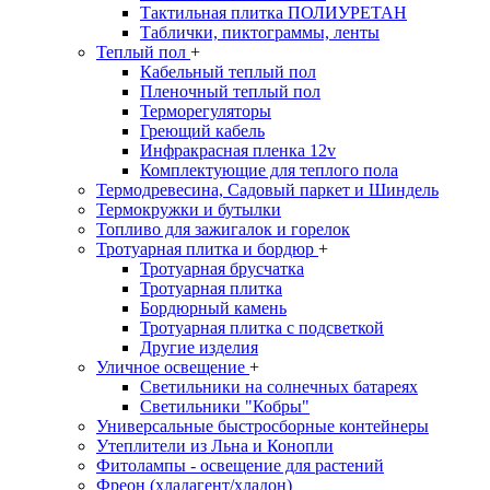
Тактильная плитка ПОЛИУРЕТАН
Таблички, пиктограммы, ленты
Теплый пол
+
Кабельный теплый пол
Пленочный теплый пол
Терморегуляторы
Греющий кабель
Инфракрасная пленка 12v
Комплектующие для теплого пола
Термодревесина, Садовый паркет и Шиндель
Термокружки и бутылки
Топливо для зажигалок и горелок
Тротуарная плитка и бордюр
+
Тротуарная брусчатка
Тротуарная плитка
Бордюрный камень
Тротуарная плитка с подсветкой
Другие изделия
Уличное освещение
+
Светильники на солнечных батареях
Светильники "Кобры"
Универсальные быстросборные контейнеры
Утеплители из Льна и Конопли
Фитолампы - освещение для растений
Фреон (хладагент/хладон)