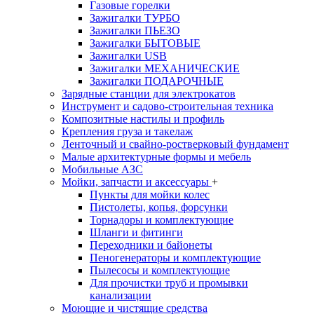
Газовые горелки
Зажигалки ТУРБО
Зажигалки ПЬЕЗО
Зажигалки БЫТОВЫЕ
Зажигалки USB
Зажигалки МЕХАНИЧЕСКИЕ
Зажигалки ПОДАРОЧНЫЕ
Зарядные станции для электрокатов
Инструмент и садово-строительная техника
Композитные настилы и профиль
Крепления груза и такелаж
Ленточный и свайно-ростверковый фундамент
Малые архитектурные формы и мебель
Мобильные АЗС
Мойки, запчасти и аксессуары
+
Пункты для мойки колес
Пистолеты, копья, форсунки
Торнадоры и комплектующие
Шланги и фитинги
Переходники и байонеты
Пеногенераторы и комплектующие
Пылесосы и комплектующие
Для прочистки труб и промывки
канализации
Моющие и чистящие средства