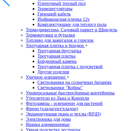
Пленочный теплый пол
Терморегуляторы
Греющий кабель
Инфракрасная пленка 12v
Комплектующие для теплого пола
Термодревесина, Садовый паркет и Шиндель
Термокружки и бутылки
Топливо для зажигалок и горелок
Тротуарная плитка и бордюр
+
Тротуарная брусчатка
Тротуарная плитка
Бордюрный камень
Тротуарная плитка с подсветкой
Другие изделия
Уличное освещение
+
Светильники на солнечных батареях
Светильники "Кобры"
Универсальные быстросборные контейнеры
Утеплители из Льна и Конопли
Фитолампы - освещение для растений
Фреон (хладагент/хладон)
Экранирующая ткань и чехлы (RFiD)
Электроника для дома
Ящики алюминиевые
Умная подсветка лестницы