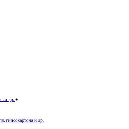
нь и др.
+
я, гипсокартона и др.