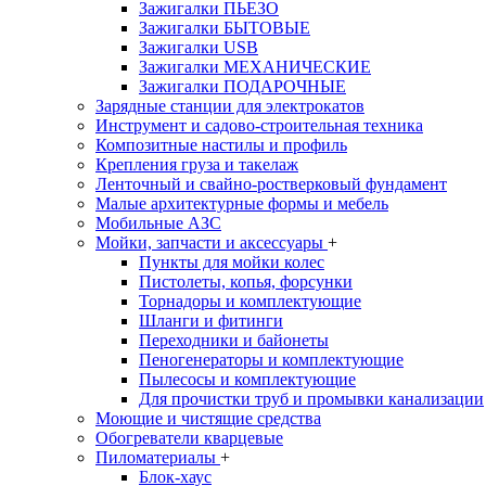
Зажигалки ПЬЕЗО
Зажигалки БЫТОВЫЕ
Зажигалки USB
Зажигалки МЕХАНИЧЕСКИЕ
Зажигалки ПОДАРОЧНЫЕ
Зарядные станции для электрокатов
Инструмент и садово-строительная техника
Композитные настилы и профиль
Крепления груза и такелаж
Ленточный и свайно-ростверковый фундамент
Малые архитектурные формы и мебель
Мобильные АЗС
Мойки, запчасти и аксессуары
+
Пункты для мойки колес
Пистолеты, копья, форсунки
Торнадоры и комплектующие
Шланги и фитинги
Переходники и байонеты
Пеногенераторы и комплектующие
Пылесосы и комплектующие
Для прочистки труб и промывки канализации
Моющие и чистящие средства
Обогреватели кварцевые
Пиломатериалы
+
Блок-хаус