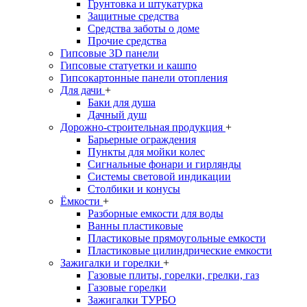
Грунтовка и штукатурка
Защитные средства
Средства заботы о доме
Прочие средства
Гипсовые 3D панели
Гипсовые статуетки и кашпо
Гипсокартонные панели отопления
Для дачи
+
Баки для душа
Дачный душ
Дорожно-строительная продукция
+
Барьерные ограждения
Пункты для мойки колес
Сигнальные фонари и гирлянды
Системы световой индикации
Столбики и конусы
Ёмкости
+
Разборные емкости для воды
Ванны пластиковые
Пластиковые прямоугольные емкости
Пластиковые цилиндрические емкости
Зажигалки и горелки
+
Газовые плиты, горелки, грелки, газ
Газовые горелки
Зажигалки ТУРБО