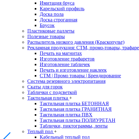
Имитация бруса
Карельский профиль
Доска пола
Доска строганная
Брусок
Пластиковые паллеты
Полезные товары
Распылитель низкого давления (Краскопульт)
Рекламная продукция: CTM, промо-товары, трафаре
Печать на магнитах
Изготовление трафаретов
Изготовление табличек
Печать и изготовление наклеек
CTM | Промо товары | Брендирование
Система резервного электропитания
Скаты для горок
Таблички с подсветкой
Тактильная плитка
+
Тактильная плитка БЕТОННАЯ
Тактильная плитка ГРАНИТНАЯ
Тактильная плитка ПВХ
Тактильная плитка ПОЛИУРЕТАН
Таблички, пиктограммы, ленты
Теплый пол
+
Кабельный теплый пол