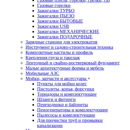
Газовые плиты, горелки, грелки, газ
Газовые горелки
Зажигалки ТУРБО
Зажигалки ПЬЕЗО
Зажигалки БЫТОВЫЕ
Зажигалки USB
Зажигалки МЕХАНИЧЕСКИЕ
Зажигалки ПОДАРОЧНЫЕ
Зарядные станции для электрокатов
Инструмент и садово-строительная техника
Композитные настилы и профиль
Крепления груза и такелаж
Ленточный и свайно-ростверковый фундамент
Малые архитектурные формы и мебель
Мобильные АЗС
Мойки, запчасти и аксессуары
+
Пункты для мойки колес
Пистолеты, копья, форсунки
Торнадоры и комплектующие
Шланги и фитинги
Переходники и байонеты
Пеногенераторы и комплектующие
Пылесосы и комплектующие
Для прочистки труб и промывки
канализации