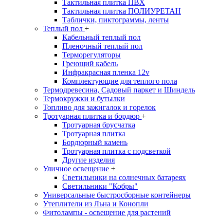
Тактильная плитка ПВХ
Тактильная плитка ПОЛИУРЕТАН
Таблички, пиктограммы, ленты
Теплый пол
+
Кабельный теплый пол
Пленочный теплый пол
Терморегуляторы
Греющий кабель
Инфракрасная пленка 12v
Комплектующие для теплого пола
Термодревесина, Садовый паркет и Шиндель
Термокружки и бутылки
Топливо для зажигалок и горелок
Тротуарная плитка и бордюр
+
Тротуарная брусчатка
Тротуарная плитка
Бордюрный камень
Тротуарная плитка с подсветкой
Другие изделия
Уличное освещение
+
Светильники на солнечных батареях
Светильники "Кобры"
Универсальные быстросборные контейнеры
Утеплители из Льна и Конопли
Фитолампы - освещение для растений