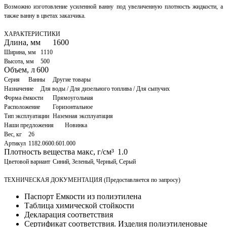
Возможно изготовление усиленной ванну под увеличенную плотность жидкости, а
также ванну в цветах заказчика.
ХАРАКТЕРИСТИКИ
Длина, мм
1600
Ширина, мм
1110
Высота, мм
500
Объем, л
600
Серия
Ванны
Другие товары
Назначение
Для воды / Для дизельного топлива / Для сыпучих
Форма ёмкости
Прямоугольная
Расположение
Горизонтальное
Тип эксплуатации
Наземная эксплуатация
Наши предложения
Новинка
Вес, кг
26
Артикул
1182.0600.601.000
Плотность вещества макс, г/см³
1.0
Цветовой вариант
Синий, Зеленый, Черный, Серый
ТЕХНИЧЕСКАЯ ДОКУМЕНТАЦИЯ (Предоставляется по запросу)
Паспорт Емкости из полиэтилена
Таблица химической стойкости
Декларация соответствия
Сертификат соответствия. Изделия полиэтиленовые