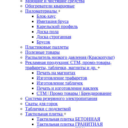
Моющие и чистящие средства
Обогреватели кварцевые
Пиломатериалы
+
Блок-хаус
Имитация бруса
Карельский профиль
Доска пола
Доска строганная
Брусок
Пластиковые паллеты
Полезные товары
Распылитель низкого давления (Краскопульт)
Рекламная продукция: CTM, промо-товары,
трафареты, таблички, магниты и др.
+
Печать на магнитах
Изготовление трафаретов
Изготовление табличек
Печать и изготовление наклеек
CTM | Промо товары | Брендирование
Система резервного электропитания
Скаты для горок
Таблички с подсветкой
Тактильная плитка
+
Тактильная плитка БЕТОННАЯ
Тактильная плитка ГРАНИТНАЯ