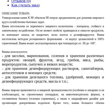
Отзывов (0)
Как сделать заказ
ОПИСАНИЕ ТОВАРА
Универсальная ванна K 90 объемом 90 литров предназначена для решения широкого
круга хозяйственно-бытовых задач.
Ванна изготовлена из первичного пищевого полиэтилена - материала, стойкого к
химическому воздействию. Он не меняет свойств хранящихся в емкости продуктов,
не впитывает запахи, не выцветает, легко моется и дезинфицируется. Ванна
изготовлена методом ротационного формования - ее корпус цельнолитой и 100%
герметичный. Ванна может эксплуатироваться при температуре от -30 до +60°.
Ванны используются:
- для засолки, маринования, соления и хранения различных
продуктов: овощей, фруктов, ягод, грибов, мяса, рыбы,
морепродуктов, сыпучих и вязких веществ;
- для хранения дезинфицирующих растворов, санитайзеров,
антисептиков и моющих средств;
- для хранения дизельного топлива, удобрений, моющих и
дезинфицирующих средств, масла и т.п.;
Ванны широко применяются в пищевой промышленности (особенно в пекарнях и на
хлебозаводах), на строительных площадках, на животноводческих фермах, в
гостиничном бизнесе (тележки горничных), а также в ландшафтном дизайне для
организации декоративных водоемов. Кроме того, ванны большого объема