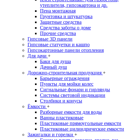
утеплителя, гипсокартона и др.
Пена монтажная
Грунтовка и штукатурка
Защитные средства
Средства заботы о доме
Прочие средства
Гипсовые 3D панели
Гипсовые статуетки и кашпо
Гипсокартонные панели отопления
Для дачи
+
Баки для душа
Дачный душ
Дорожно-строительная продукция
+
Барьерные ограждения
Пункты для мойки колес
Сигнальные фонари и гирлянды
Системы световой индикации
Столбики и конусы
Ёмкости
+
Разборные емкости для воды
Ванны пластиковые
Пластиковые прямоугольные емкости
Пластиковые цилиндрические емкости
Зажигалки и горелки
+