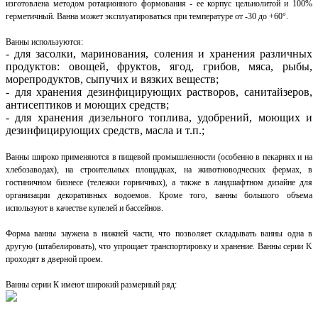
изготовлена методом ротационного формования - ее корпус цельнолитой и 100%
герметичный. Ванна может эксплуатироваться при температуре от -30 до +60°.
Ванны используются:
- для засолки, маринования, соления и хранения различных
продуктов: овощей, фруктов, ягод, грибов, мяса, рыбы,
морепродуктов, сыпучих и вязких веществ;
- для хранения дезинфицирующих растворов, санитайзеров,
антисептиков и моющих средств;
- для хранения дизельного топлива, удобрений, моющих и
дезинфицирующих средств, масла и т.п.;
Ванны широко применяются в пищевой промышленности (особенно в пекарнях и на
хлебозаводах), на строительных площадках, на животноводческих фермах, в
гостиничном бизнесе (тележки горничных), а также в ландшафтном дизайне для
организации декоративных водоемов. Кроме того, ванны большого объема
используют в качестве купелей и бассейнов.
Форма ванны заужена в нижней части, что позволяет складывать ванны одна в
другую (штабелировать), что упрощает транспортировку и хранение. Ванны серии K
проходят в дверной проем.
Ванны серии К имеют широкий размерный ряд: