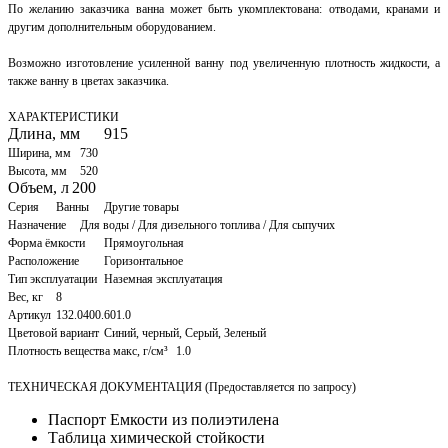
По желанию заказчика ванна может быть укомплектована: отводами, кранами и
другим дополнительным оборудованием.
Возможно изготовление усиленной ванну под увеличенную плотность жидкости, а
также ванну в цветах заказчика.
ХАРАКТЕРИСТИКИ
Длина, мм
915
Ширина, мм
730
Высота, мм
520
Объем, л
200
Серия
Ванны
Другие товары
Назначение
Для воды / Для дизельного топлива / Для сыпучих
Форма ёмкости
Прямоугольная
Расположение
Горизонтальное
Тип эксплуатации
Наземная эксплуатация
Вес, кг
8
Артикул
132.0400.601.0
Цветовой вариант
Синий, черный, Серый, Зеленый
Плотность вещества макс, г/см³
1.0
ТЕХНИЧЕСКАЯ ДОКУМЕНТАЦИЯ (Предоставляется по запросу)
Паспорт Емкости из полиэтилена
Таблица химической стойкости