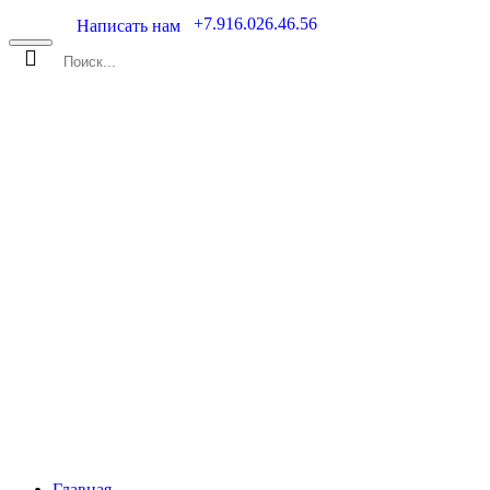
+7.916.026.46.56
Написать нам
Товаров 0 (0 Pуб.)
О НАС
КАТАЛОГ
УСЛУГИ
ПОЛЕЗНАЯ ИНФОРМАЦИЯ
ПРАЙС-Л
Главная