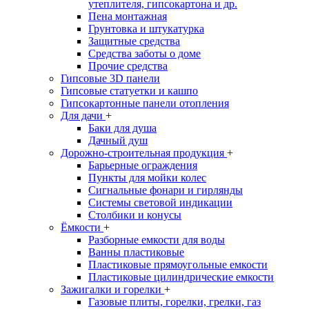
утеплителя, гипсокартона и др.
Пена монтажная
Грунтовка и штукатурка
Защитные средства
Средства заботы о доме
Прочие средства
Гипсовые 3D панели
Гипсовые статуетки и кашпо
Гипсокартонные панели отопления
Для дачи
+
Баки для душа
Дачный душ
Дорожно-строительная продукция
+
Барьерные ограждения
Пункты для мойки колес
Сигнальные фонари и гирлянды
Системы световой индикации
Столбики и конусы
Ёмкости
+
Разборные емкости для воды
Ванны пластиковые
Пластиковые прямоугольные емкости
Пластиковые цилиндрические емкости
Зажигалки и горелки
+
Газовые плиты, горелки, грелки, газ