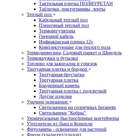
Тактильная плитка ПОЛИУРЕТАН
Таблички, пиктограммы, ленты
Теплый пол
+
Кабельный теплый пол
Пленочный теплый пол
Терморегуляторы
Греющий кабель
Инфракрасная пленка 12v
Комплектующие для теплого пола
Термодревесина, Садовый паркет и Шиндель
Термокружки и бутылки
Топливо для зажигалок и горелок
Тротуарная плитка и бордюр
+
Тротуарная брусчатка
Тротуарная плитка
Бордюрный камень
Тротуарная плитка с подсветкой
Другие изделия
Уличное освещение
+
Светильники на солнечных батареях
Светильники "Кобры"
Универсальные быстросборные контейнеры
Утеплители из Льна и Конопли
Фитолампы - освещение для растений
Фреон (хладагент/хладон)