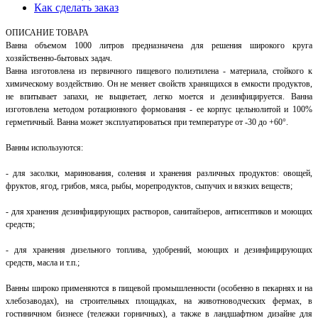
Как сделать заказ
ОПИСАНИЕ ТОВАРА
Ванна объемом 1000 литров предназначена для решения широкого круга
хозяйственно-бытовых задач.
Ванна изготовлена из первичного пищевого полиэтилена - материала, стойкого к
химическому воздействию. Он не меняет свойств хранящихся в емкости продуктов,
не впитывает запахи, не выцветает, легко моется и дезинфицируется. Ванна
изготовлена методом ротационного формования - ее корпус цельнолитой и 100%
герметичный. Ванна может эксплуатироваться при температуре от -30 до +60°.
Ванны используются:
- для засолки, маринования, соления и хранения различных продуктов: овощей,
фруктов, ягод, грибов, мяса, рыбы, морепродуктов, сыпучих и вязких веществ;
- для хранения дезинфицирующих растворов, санитайзеров, антисептиков и моющих
средств;
- для хранения дизельного топлива, удобрений, моющих и дезинфицирующих
средств, масла и т.п.;
Ванны широко применяются в пищевой промышленности (особенно в пекарнях и на
хлебозаводах), на строительных площадках, на животноводческих фермах, в
гостиничном бизнесе (тележки горничных), а также в ландшафтном дизайне для