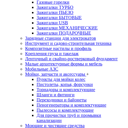
Газовые горелки
Зажигалки ТУРБО
Зажигалки ПЬЕЗО
Зажигалки БЫТОВЫЕ
Зажигалки USB
Зажигалки МЕХАНИЧЕСКИЕ
Зажигалки ПОДАРОЧНЫЕ
Зарядные станции для электрокатов
Инструмент и садово-строительная техника
Композитные настилы и профиль
Крепления груза и такелаж
Ленточный и свайно-ростверковый фундамент
Малые архитектурные формы и мебель
Мобильные АЗС
Мойки, запчасти и аксессуары
+
Пункты для мойки колес
Пистолеты, копья, форсунки
Торнадоры и комплектующие
Шланги и фитинги
Переходники и байонеты
Пеногенераторы и комплектующие
Пылесосы и комплектующие
Для прочистки труб и промывки
канализации
Моющие и чистящие средства