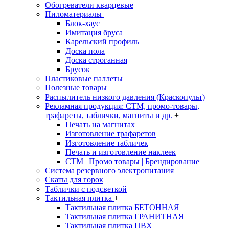
Обогреватели кварцевые
Пиломатериалы
+
Блок-хаус
Имитация бруса
Карельский профиль
Доска пола
Доска строганная
Брусок
Пластиковые паллеты
Полезные товары
Распылитель низкого давления (Краскопульт)
Рекламная продукция: CTM, промо-товары,
трафареты, таблички, магниты и др.
+
Печать на магнитах
Изготовление трафаретов
Изготовление табличек
Печать и изготовление наклеек
CTM | Промо товары | Брендирование
Система резервного электропитания
Скаты для горок
Таблички с подсветкой
Тактильная плитка
+
Тактильная плитка БЕТОННАЯ
Тактильная плитка ГРАНИТНАЯ
Тактильная плитка ПВХ