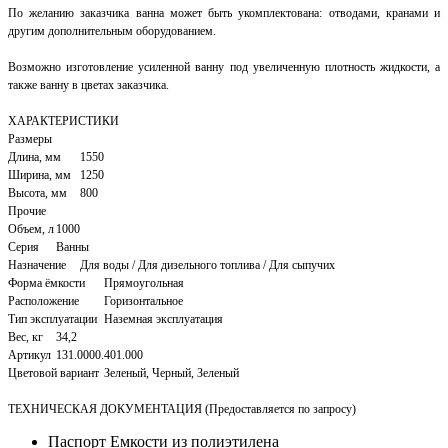
По желанию заказчика ванна может быть укомплектована: отводами, кранами и
другим дополнительным оборудованием.
Возможно изготовление усиленной ванну под увеличенную плотность жидкости, а
также ванну в цветах заказчика.
ХАРАКТЕРИСТИКИ
Размеры
Длина, мм
1550
Ширина, мм
1250
Высота, мм
800
Прочие
Объем, л
1000
Серия
Ванны
Назначение
Для воды / Для дизельного топлива / Для сыпучих
Форма ёмкости
Прямоугольная
Расположение
Горизонтальное
Тип эксплуатации
Наземная эксплуатация
Вес, кг
34,2
Артикул
131.0000.401.000
Цветовой вариант
Зеленый, Черный, Зеленый
ТЕХНИЧЕСКАЯ ДОКУМЕНТАЦИЯ (Предоставляется по запросу)
Паспорт Емкости из полиэтилена