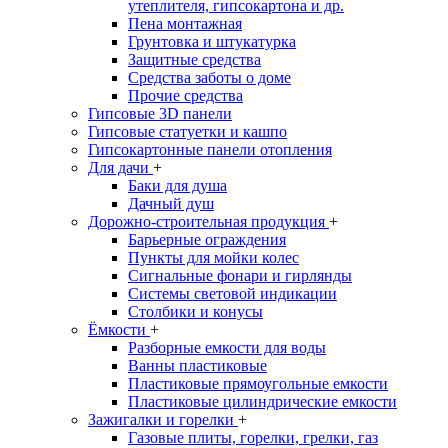
утеплителя, гипсокартона и др.
Пена монтажная
Грунтовка и штукатурка
Защитные средства
Средства заботы о доме
Прочие средства
Гипсовые 3D панели
Гипсовые статуетки и кашпо
Гипсокартонные панели отопления
Для дачи
+
Баки для душа
Дачный душ
Дорожно-строительная продукция
+
Барьерные ограждения
Пункты для мойки колес
Сигнальные фонари и гирлянды
Системы световой индикации
Столбики и конусы
Ёмкости
+
Разборные емкости для воды
Ванны пластиковые
Пластиковые прямоугольные емкости
Пластиковые цилиндрические емкости
Зажигалки и горелки
+
Газовые плиты, горелки, грелки, газ