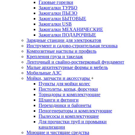
Газовые горелки
Зажигалки ТУРБО
Зажигалки ПЬЕЗО
Зажигалки БЫТОВЫЕ
Зажигалки USB
Зажигалки МЕХАНИЧЕСКИЕ
Зажигалки ПОДАРОЧНЫЕ
Зарядные станции для электрокатов
Инструмент и садово-строительная техника
Композитные настилы и профиль
Крепления груза и такелаж
Ленточный и свайно-ростверковый фундамент
Малые архитектурные формы и мебель
Мобильные АЗС
Мойки, запчасти и аксессуары
+
Пункты для мойки колес
Пистолеты, копья, форсунки
Торнадоры и комплектующие
Шланги и фитинги
Переходники и байонеты
Пеногенераторы и комплектующие
Пылесосы и комплектующие
Для прочистки труб и промывки
канализации
Моющие и чистящие средства