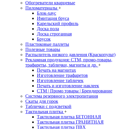
Обогреватели кварцевые
Пиломатериалы
+
Блок-хаус
Имитация бруса
Карельский профиль
Доска пола
Доска строганная
Брусок
Пластиковые паллеты
Полезные товары
Распылитель низкого давления (Краскопульт)
Рекламная продукция: CTM, промо-товары,
трафареты, таблички, магниты и др.
+
Печать на магнитах
Изготовление трафаретов
Изготовление табличек
Печать и изготовление наклеек
CTM | Промо товары | Брендирование
Система резервного электропитания
Скаты для горок
Таблички с подсветкой
Тактильная плитка
+
Тактильная плитка БЕТОННАЯ
Тактильная плитка ГРАНИТНАЯ
Тактильная плитка ПВХ