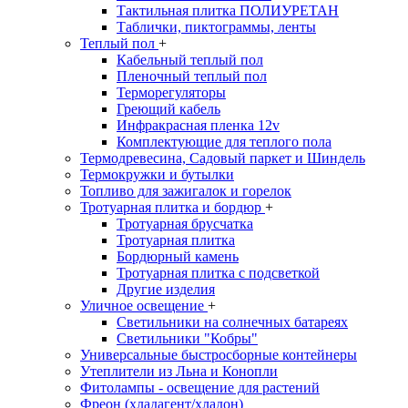
Тактильная плитка ПОЛИУРЕТАН
Таблички, пиктограммы, ленты
Теплый пол
+
Кабельный теплый пол
Пленочный теплый пол
Терморегуляторы
Греющий кабель
Инфракрасная пленка 12v
Комплектующие для теплого пола
Термодревесина, Садовый паркет и Шиндель
Термокружки и бутылки
Топливо для зажигалок и горелок
Тротуарная плитка и бордюр
+
Тротуарная брусчатка
Тротуарная плитка
Бордюрный камень
Тротуарная плитка с подсветкой
Другие изделия
Уличное освещение
+
Светильники на солнечных батареях
Светильники "Кобры"
Универсальные быстросборные контейнеры
Утеплители из Льна и Конопли
Фитолампы - освещение для растений
Фреон (хладагент/хладон)