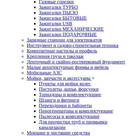
Газовые горелки
Зажигалки ТУРБО
Зажигалки ПЬЕЗО
Зажигалки БЫТОВЫЕ
Зажигалки USB
Зажигалки МЕХАНИЧЕСКИЕ
Зажигалки ПОДАРОЧНЫЕ
Зарядные станции для электрокатов
Инструмент и садово-строительная техника
Композитные настилы и профиль
Крепления груза и такелаж
Ленточный и свайно-ростверковый фундамент
Малые архитектурные формы и мебель
Мобильные АЗС
Мойки, запчасти и аксессуары
+
Пункты для мойки колес
Пистолеты, копья, форсунки
Торнадоры и комплектующие
Шланги и фитинги
Переходники и байонеты
Пеногенераторы и комплектующие
Пылесосы и комплектующие
Для прочистки труб и промывки
канализации
Моющие и чистящие средства