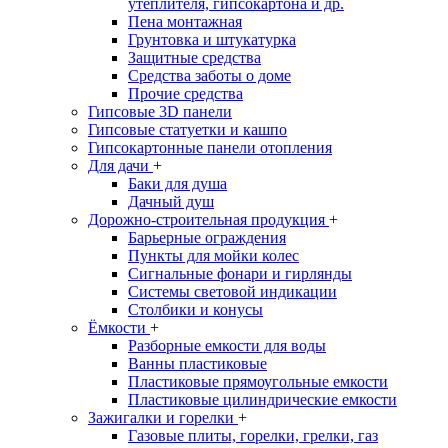
утеплителя, гипсокартона и др.
Пена монтажная
Грунтовка и штукатурка
Защитные средства
Средства заботы о доме
Прочие средства
Гипсовые 3D панели
Гипсовые статуетки и кашпо
Гипсокартонные панели отопления
Для дачи
+
Баки для душа
Дачный душ
Дорожно-строительная продукция
+
Барьерные ограждения
Пункты для мойки колес
Сигнальные фонари и гирлянды
Системы световой индикации
Столбики и конусы
Ёмкости
+
Разборные емкости для воды
Ванны пластиковые
Пластиковые прямоугольные емкости
Пластиковые цилиндрические емкости
Зажигалки и горелки
+
Газовые плиты, горелки, грелки, газ