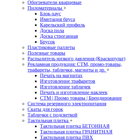
Обогреватели кварцевые
Пиломатериалы
+
Блок-хаус
Имитация бруса
Карельский профиль
Доска пола
Доска строганная
Брусок
Пластиковые паллеты
Полезные товары
Распылитель низкого давления (Краскопульт)
Рекламная продукция: CTM, промо-товары,
трафареты, таблички, магниты и др.
+
Печать на магнитах
Изготовление трафаретов
Изготовление табличек
Печать и изготовление наклеек
CTM | Промо товары | Брендирование
Система резервного электропитания
Скаты для горок
Таблички с подсветкой
Тактильная плитка
+
Тактильная плитка БЕТОННАЯ
Тактильная плитка ГРАНИТНАЯ
Тактильная плитка ПВХ