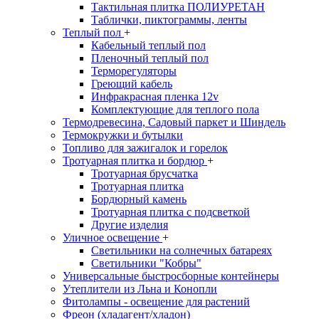
Тактильная плитка ПОЛИУРЕТАН
Таблички, пиктограммы, ленты
Теплый пол
+
Кабельный теплый пол
Пленочный теплый пол
Терморегуляторы
Греющий кабель
Инфракрасная пленка 12v
Комплектующие для теплого пола
Термодревесина, Садовый паркет и Шиндель
Термокружки и бутылки
Топливо для зажигалок и горелок
Тротуарная плитка и бордюр
+
Тротуарная брусчатка
Тротуарная плитка
Бордюрный камень
Тротуарная плитка с подсветкой
Другие изделия
Уличное освещение
+
Светильники на солнечных батареях
Светильники "Кобры"
Универсальные быстросборные контейнеры
Утеплители из Льна и Конопли
Фитолампы - освещение для растений
Фреон (хладагент/хладон)