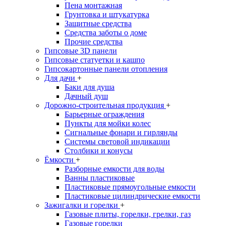
Пена монтажная
Грунтовка и штукатурка
Защитные средства
Средства заботы о доме
Прочие средства
Гипсовые 3D панели
Гипсовые статуетки и кашпо
Гипсокартонные панели отопления
Для дачи
+
Баки для душа
Дачный душ
Дорожно-строительная продукция
+
Барьерные ограждения
Пункты для мойки колес
Сигнальные фонари и гирлянды
Системы световой индикации
Столбики и конусы
Ёмкости
+
Разборные емкости для воды
Ванны пластиковые
Пластиковые прямоугольные емкости
Пластиковые цилиндрические емкости
Зажигалки и горелки
+
Газовые плиты, горелки, грелки, газ
Газовые горелки