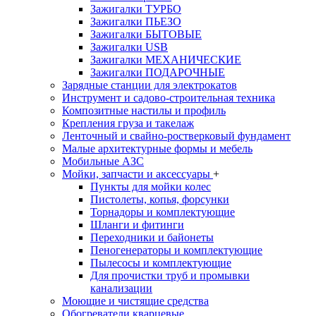
Зажигалки ТУРБО
Зажигалки ПЬЕЗО
Зажигалки БЫТОВЫЕ
Зажигалки USB
Зажигалки МЕХАНИЧЕСКИЕ
Зажигалки ПОДАРОЧНЫЕ
Зарядные станции для электрокатов
Инструмент и садово-строительная техника
Композитные настилы и профиль
Крепления груза и такелаж
Ленточный и свайно-ростверковый фундамент
Малые архитектурные формы и мебель
Мобильные АЗС
Мойки, запчасти и аксессуары
+
Пункты для мойки колес
Пистолеты, копья, форсунки
Торнадоры и комплектующие
Шланги и фитинги
Переходники и байонеты
Пеногенераторы и комплектующие
Пылесосы и комплектующие
Для прочистки труб и промывки
канализации
Моющие и чистящие средства
Обогреватели кварцевые