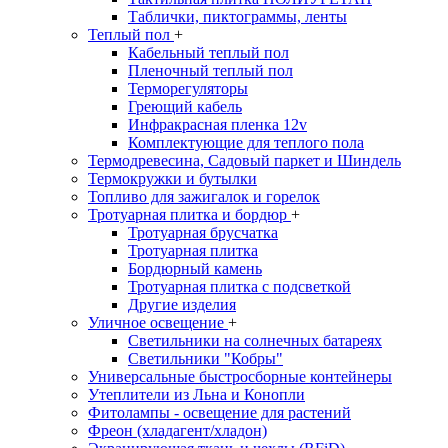
Таблички, пиктограммы, ленты
Теплый пол
+
Кабельный теплый пол
Пленочный теплый пол
Терморегуляторы
Греющий кабель
Инфракрасная пленка 12v
Комплектующие для теплого пола
Термодревесина, Садовый паркет и Шиндель
Термокружки и бутылки
Топливо для зажигалок и горелок
Тротуарная плитка и бордюр
+
Тротуарная брусчатка
Тротуарная плитка
Бордюрный камень
Тротуарная плитка с подсветкой
Другие изделия
Уличное освещение
+
Светильники на солнечных батареях
Светильники "Кобры"
Универсальные быстросборные контейнеры
Утеплители из Льна и Конопли
Фитолампы - освещение для растений
Фреон (хладагент/хладон)