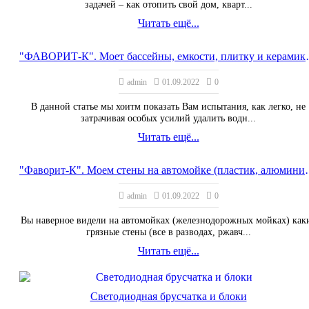
задачей – как отопить свой дом, кварт...
Читать ещё...
"ФАВОРИТ-К". Моет бассейны, е
admin
01.09.2022
0
В данной статье мы хоитм показать Вам испытания, как легко, не
затрачивая особых усилий удалить водн...
Читать ещё...
"Фаворит-К". Моем стены 
admin
01.09.2022
0
Вы наверное видели на автомойках (железнодорожных мойках) как
грязные стены (все в разводах, ржавч...
Читать ещё...
Светодиодная брусчатка и блоки