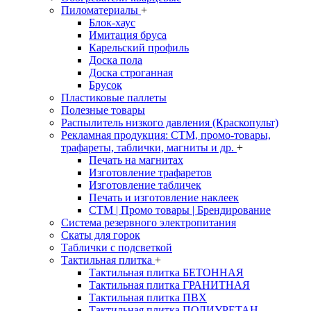
Пиломатериалы
+
Блок-хаус
Имитация бруса
Карельский профиль
Доска пола
Доска строганная
Брусок
Пластиковые паллеты
Полезные товары
Распылитель низкого давления (Краскопульт)
Рекламная продукция: CTM, промо-товары,
трафареты, таблички, магниты и др.
+
Печать на магнитах
Изготовление трафаретов
Изготовление табличек
Печать и изготовление наклеек
CTM | Промо товары | Брендирование
Система резервного электропитания
Скаты для горок
Таблички с подсветкой
Тактильная плитка
+
Тактильная плитка БЕТОННАЯ
Тактильная плитка ГРАНИТНАЯ
Тактильная плитка ПВХ
Тактильная плитка ПОЛИУРЕТАН