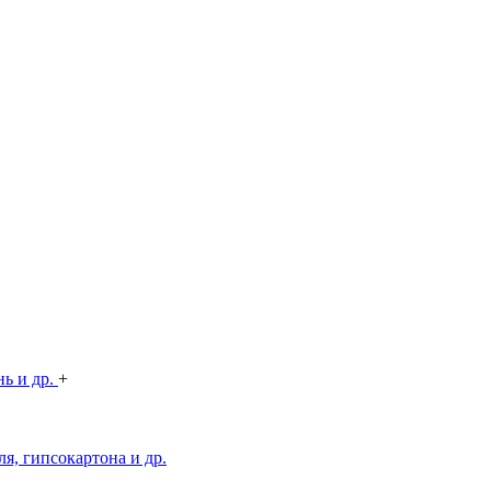
нь и др.
+
я, гипсокартона и др.