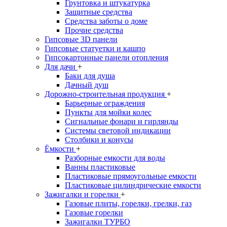
Грунтовка и штукатурка
Защитные средства
Средства заботы о доме
Прочие средства
Гипсовые 3D панели
Гипсовые статуетки и кашпо
Гипсокартонные панели отопления
Для дачи
+
Баки для душа
Дачный душ
Дорожно-строительная продукция
+
Барьерные ограждения
Пункты для мойки колес
Сигнальные фонари и гирлянды
Системы световой индикации
Столбики и конусы
Ёмкости
+
Разборные емкости для воды
Ванны пластиковые
Пластиковые прямоугольные емкости
Пластиковые цилиндрические емкости
Зажигалки и горелки
+
Газовые плиты, горелки, грелки, газ
Газовые горелки
Зажигалки ТУРБО