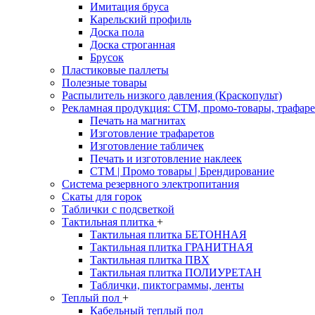
Имитация бруса
Карельский профиль
Доска пола
Доска строганная
Брусок
Пластиковые паллеты
Полезные товары
Распылитель низкого давления (Краскопульт)
Рекламная продукция: CTM, промо-товары, трафаре
Печать на магнитах
Изготовление трафаретов
Изготовление табличек
Печать и изготовление наклеек
CTM | Промо товары | Брендирование
Система резервного электропитания
Скаты для горок
Таблички с подсветкой
Тактильная плитка
+
Тактильная плитка БЕТОННАЯ
Тактильная плитка ГРАНИТНАЯ
Тактильная плитка ПВХ
Тактильная плитка ПОЛИУРЕТАН
Таблички, пиктограммы, ленты
Теплый пол
+
Кабельный теплый пол