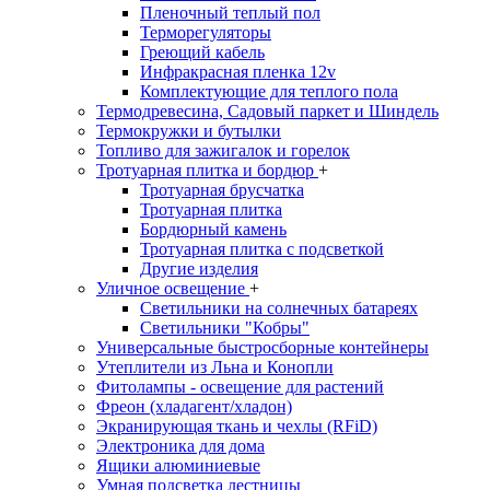
Пленочный теплый пол
Терморегуляторы
Греющий кабель
Инфракрасная пленка 12v
Комплектующие для теплого пола
Термодревесина, Садовый паркет и Шиндель
Термокружки и бутылки
Топливо для зажигалок и горелок
Тротуарная плитка и бордюр
+
Тротуарная брусчатка
Тротуарная плитка
Бордюрный камень
Тротуарная плитка с подсветкой
Другие изделия
Уличное освещение
+
Светильники на солнечных батареях
Светильники "Кобры"
Универсальные быстросборные контейнеры
Утеплители из Льна и Конопли
Фитолампы - освещение для растений
Фреон (хладагент/хладон)
Экранирующая ткань и чехлы (RFiD)
Электроника для дома
Ящики алюминиевые
Умная подсветка лестницы