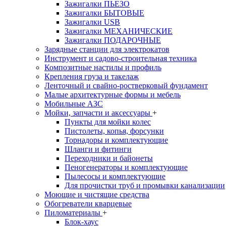
Зажигалки ПЬЕЗО
Зажигалки БЫТОВЫЕ
Зажигалки USB
Зажигалки МЕХАНИЧЕСКИЕ
Зажигалки ПОДАРОЧНЫЕ
Зарядные станции для электрокатов
Инструмент и садово-строительная техника
Композитные настилы и профиль
Крепления груза и такелаж
Ленточный и свайно-ростверковый фундамент
Малые архитектурные формы и мебель
Мобильные АЗС
Мойки, запчасти и аксессуары
+
Пункты для мойки колес
Пистолеты, копья, форсунки
Торнадоры и комплектующие
Шланги и фитинги
Переходники и байонеты
Пеногенераторы и комплектующие
Пылесосы и комплектующие
Для прочистки труб и промывки канализации
Моющие и чистящие средства
Обогреватели кварцевые
Пиломатериалы
+
Блок-хаус