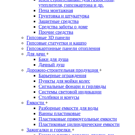
утеплителя, гипсокартона и др.
Пена монтажная
Грунтовка и штукатурка
Защитные средства
Средства заботы о доме
Прочие средства
Гипсовые 3D панели
Гипсовые статуетки и кашпо
Гипсокартонные панели отопления
Для дачи
+
Баки для душа
Дачный душ
Дорожно-строительная продукция
+
Барьерные ограждения
Пункты для мойки колес
Сигнальные фонари и гирлянды
Системы световой индикации
Столбики и конусы
Ёмкости
+
Разборные емкости для воды
Ванны пластиковые
Пластиковые прямоугольные емкости
Пластиковые цилиндрические емкости
Зажигалки и горелки
+