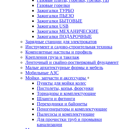
Газовые плиты, горелки, грелки, газ
Газовые горелки
Зажигалки ТУРБО
Зажигалки ПЬЕЗО
Зажигалки БЫТОВЫЕ
Зажигалки USB
Зажигалки МЕХАНИЧЕСКИЕ
Зажигалки ПОДАРОЧНЫЕ
Зарядные станции для электрокатов
Инструмент и садово-строительная техника
Композитные настилы и профиль
Крепления груза и такелаж
Ленточный и свайно-ростверковый фундамент
Малые архитектурные формы и мебель
Мобильные АЗС
Мойки, запчасти и аксессуары
+
Пункты для мойки колес
Пистолеты, копья, форсунки
Торнадоры и комплектующие
Шланги и фитинги
Переходники и байонеты
Пеногенераторы и комплектующие
Пылесосы и комплектующие
Для прочистки труб и промывки
канализации