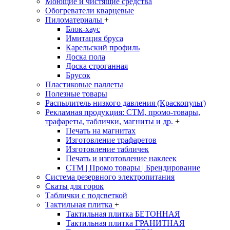
Моющие и чистящие средства
Обогреватели кварцевые
Пиломатериалы
+
Блок-хаус
Имитация бруса
Карельский профиль
Доска пола
Доска строганная
Брусок
Пластиковые паллеты
Полезные товары
Распылитель низкого давления (Краскопульт)
Рекламная продукция: CTM, промо-товары,
трафареты, таблички, магниты и др.
+
Печать на магнитах
Изготовление трафаретов
Изготовление табличек
Печать и изготовление наклеек
CTM | Промо товары | Брендирование
Система резервного электропитания
Скаты для горок
Таблички с подсветкой
Тактильная плитка
+
Тактильная плитка БЕТОННАЯ
Тактильная плитка ГРАНИТНАЯ