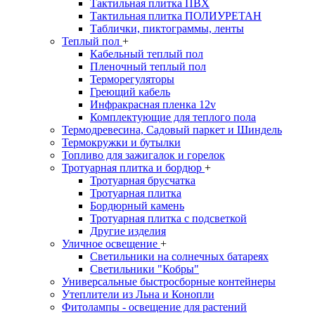
Тактильная плитка ПВХ
Тактильная плитка ПОЛИУРЕТАН
Таблички, пиктограммы, ленты
Теплый пол
+
Кабельный теплый пол
Пленочный теплый пол
Терморегуляторы
Греющий кабель
Инфракрасная пленка 12v
Комплектующие для теплого пола
Термодревесина, Садовый паркет и Шиндель
Термокружки и бутылки
Топливо для зажигалок и горелок
Тротуарная плитка и бордюр
+
Тротуарная брусчатка
Тротуарная плитка
Бордюрный камень
Тротуарная плитка с подсветкой
Другие изделия
Уличное освещение
+
Светильники на солнечных батареях
Светильники "Кобры"
Универсальные быстросборные контейнеры
Утеплители из Льна и Конопли
Фитолампы - освещение для растений